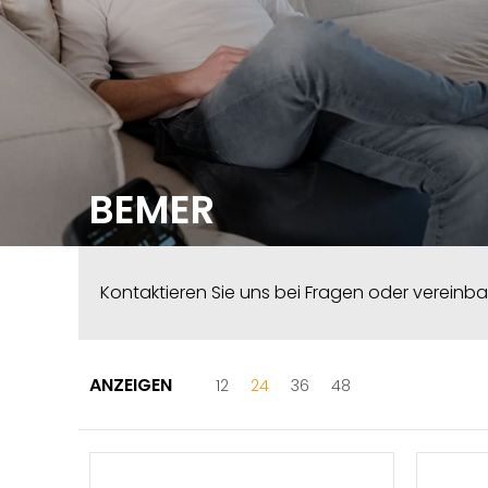
BEMER
Kontaktieren Sie uns bei Fragen oder vereinb
ANZEIGEN
Zum Hauptinhalt springen
12
24
36
48