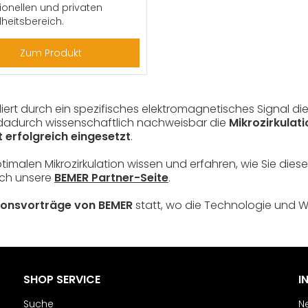
ionellen und privaten
eitsbereich.
Zum Produkt
liert durch ein spezifisches elektromagnetisches Signal d
dadurch wissenschaftlich nachweisbar die
Mikrozirkulati
t erfolgreich eingesetzt
.
malen Mikrozirkulation wissen und erfahren, wie Sie dies
ch unsere
BEMER Partner-Seite
.
ionsvorträge von BEMER
statt, wo die Technologie und W
SHOP SERVICE
I
Suche
N