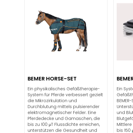
BEMER HORSE-SET
BEMER
Ein physikalisches Gefäßtherapie-
Ein Sys
System für Pferde verbessert gezielt
Gefäßth
die Mikrozirkulation und
BEMER-S
Durchblutung mittels pulsierender
Unterst
elektromagnetischer Felder. Eine
und Blut
Pferdedecke und Gamaschen, die
Blutgefä
bis zu 100 μT Flussdichte erreichen,
Mittler
unterstützen die Gesundheit und
bis 150