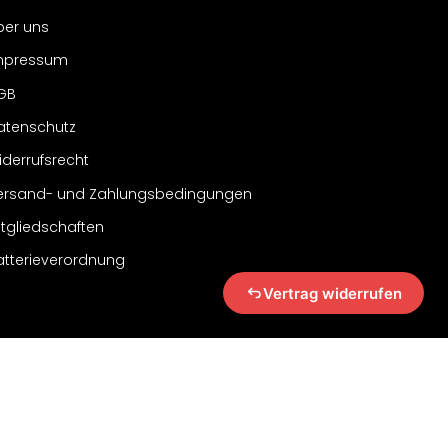
ber uns
mpressum
GB
atenschutz
iderrufsrecht
ersand- und Zahlungsbedingungen
itgliedschaften
atterieverordnung
Vertrag widerrufen