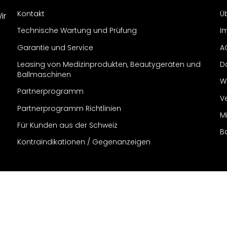
Kontakt
Ü
ir
Technische Wartung und Prüfung
I
Garantie und Service
A
Leasing von Medizinprodukten, Beautygeräten und
D
Ballmaschinen
W
Partnerprogramm
V
Partnerprogramm Richtlinien
M
Für Kunden aus der Schweiz
B
Kontraindikationen / Gegenanzeigen
Deutsch
Deutschland (€) EUR