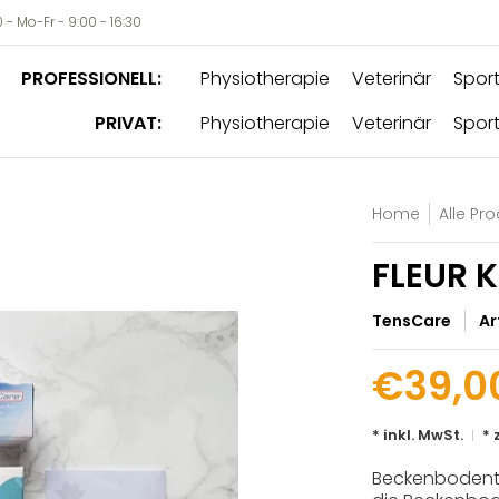
- Mo-Fr - 9:00 - 16:30
PROFESSIONELL:
Physiotherapie
Veterinär
Sport
PRIVAT:
Physiotherapie
Veterinär
Sport
Home
Alle Pr
FLEUR 
TensCare
Ar
€39,0
* inkl. MwSt.
* 
Beckenbodentr