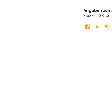
ummer 1 Miniaturansicht
Angaben zum 
Epsom, GB, cu
nummer 2 Miniaturansicht
nummer 3 Miniaturansicht
nummer 4 Miniaturansicht