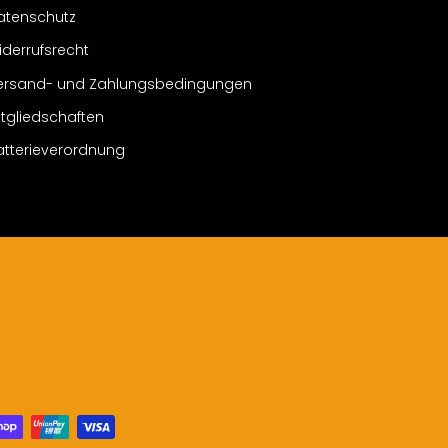
atenschutz
iderrufsrecht
ersand- und Zahlungsbedingungen
itgliedschaften
atterieverordnung