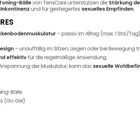
Toning-Bälle
von TensCare unterstützen die
Stärkung d
i
Inkontinenz
und für gesteigertes
sexuelles Empfinden
.
URES
ckenbodenmuskulatur
– passiv im Alltag (max. 1 Std./Tag
esign
– unauffällig im Sitzen, Liegen oder bei Bewegung t
nd effektiv
für die regelmäßige Anwendung.
Anspannung der Muskulatur; kann das
sexuelle Wohlbefi
ing-Bälle
is (Go Gel)