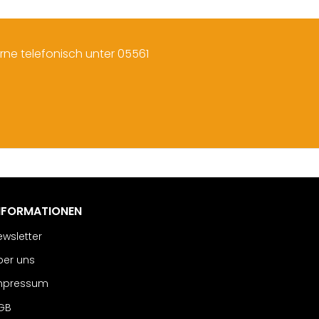
rne telefonisch unter 05561
NFORMATIONEN
ewsletter
ber uns
mpressum
GB