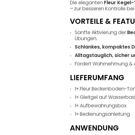
Die eleganten
Fleur Kegel-
– zur besseren Kontrolle be
VORTEILE & FEAT
Sanfte Aktivierung der
Be
Übungen.
Schlankes, kompaktes D
Alltagstauglich, sicher u
Fördert Wahrnehmung & 
LIEFERUMFANG
1× Fleur Beckenboden-Ton
1× Gleitgel auf Wasserbas
1× Aufbewahrungsbox
1× Bedienungsanleitung
ANWENDUNG