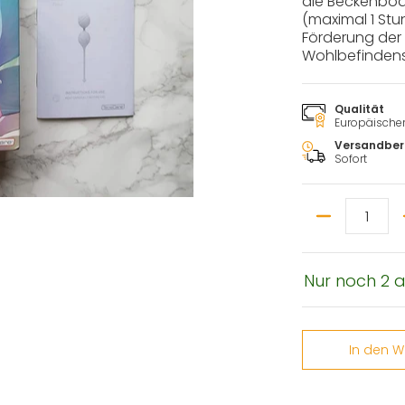
die Beckenbod
(maximal 1 Stu
Förderung der 
Wohlbefindens
Qualität
Europäischer 
Versandber
Sofort
Menge
Nur noch 2 a
nummer 0 Miniaturansicht
In den 