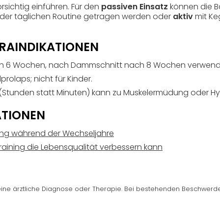
sichtig einführen. Für den
passiven Einsatz
können die Bä
er täglichen Routine getragen werden oder
aktiv
mit Ke
RAINDIKATIONEN
ach 6 Wochen, nach Dammschnitt nach 8 Wochen verwend
prolaps; nicht für Kinder.
Stunden statt Minuten) kann zu Muskelermüdung oder Hyp
ATIONEN
ning während der Wechseljahre
raining die Lebensqualität verbessern kann
 keine ärztliche Diagnose oder Therapie. Bei bestehenden Beschwerde