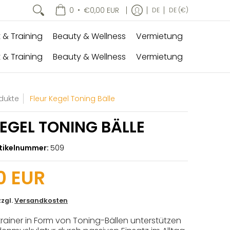
•
0
€0,00 EUR
DE
DE (€)
 & Training
Beauty & Wellness
Vermietung
 & Training
Beauty & Wellness
Vermietung
odukte
Fleur Kegel Toning Bälle
KEGEL TONING BÄLLE
tikelnummer:
509
0 EUR
zzgl.
Versandkosten
ainer in Form von Toning-Bällen unterstützen