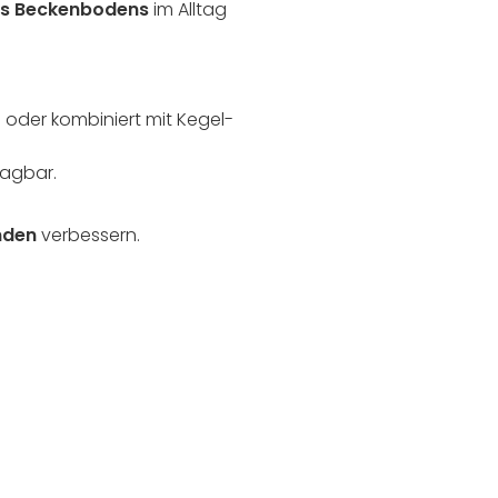
es Beckenbodens
im Alltag
) oder kombiniert mit Kegel-
ragbar.
nden
verbessern.