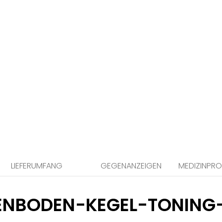
nummer 5 Miniaturansicht
LIEFERUMFANG
GEGENANZEIGEN
MEDIZINPR
ENBODEN-KEGEL-TONING