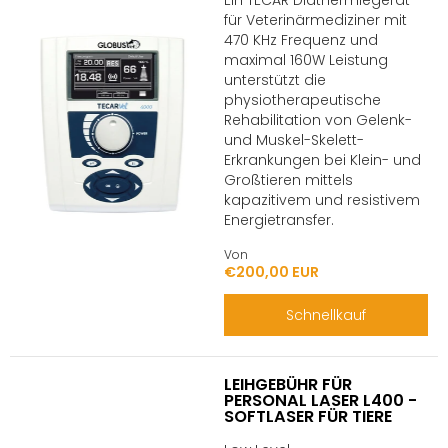
Ein TECAR Diathermiegerät
für Veterinärmediziner mit
470 KHz Frequenz und
maximal 160W Leistung
unterstützt die
physiotherapeutische
Rehabilitation von Gelenk-
und Muskel-Skelett-
Erkrankungen bei Klein- und
Großtieren mittels
kapazitivem und resistivem
Energietransfer.
Von
€200,00 EUR
Schnellkauf
LEIHGEBÜHR FÜR
PERSONAL LASER L400 -
SOFTLASER FÜR TIERE