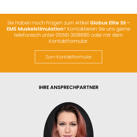
Sie haben noch Fragen zum Artikel
Globus Elite SII -
EMS Muskelstimulation
? Kontaktieren Sie uns gerne
telefonisch unter 05561 3108680 oder mit dem
Kontaktformular.
Zum Kontaktformular
IHRE ANSPRECHPARTNER