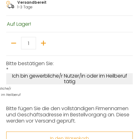
Versandbereit
1-3 Tage
Auf Lager!
Menge
Bitte bestätigen Sie:
*
Ich bin gewerbliche/r Nutzer/in oder im Heilberuf
tätig
liche/r
 im Heilberuf
Bitte fügen Sie die den vollständigen Firmennamen
und Geschäftsadresse im Bestellvorgang an. Diese
werden vor Versand geprüft.
In den Warenkorb