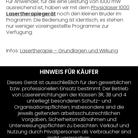
Für Anwender, für die eine Leistung von 1000 mW
ausreichend ist, haben wir mit dem
Physiolaser 1000
Lasertherapiegerät
noch den kleinen Bruder im
Programm. Die Bedienung ist identisch, es stehen
nur weniger voreingestellte Programme zur
Verfügung.
Infos:
Lasertherapie – Grundlagen und Wirkung
HINWEIS FÜR KÄUFER
Dieses Gerät ist ausschließlich für den gewerblichen
bzw. professionellen Einsatz bestimmt. Der Betrieb
von Lasereinrichtungen der Klassen 3R, 3B und 4
unterliegt besonderen Schutz- und
Organisationspflichten; insbesondere sind die
jeweils geltenden arbeitsschutzrechtlichen
Vorgaben, Sicherheitsmaßnahmen und
Unterweisungspflichten zu beachten. Verkauf und
Nutzung durch Privatpersonen als Verbraucher sind
nicht vorgesehen.