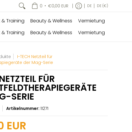
•
0
€0,00 EUR
DE
DE (€)
 & Training
Beauty & Wellness
Vermietung
 & Training
Beauty & Wellness
Vermietung
odukte
I-TECH Netzteil für
apiegeräte der Mag-Serie
NETZTEIL FÜR
FELDTHERAPIEGERÄTE
G-SERIE
Artikelnummer:
11271
0 EUR