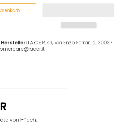
Warenkorb
Hersteller:
I.A.C.E.R. srl, Via Enzo Ferrari, 2, 30037
stomercare@iacer.it
ÖR
räte
von I-Tech.