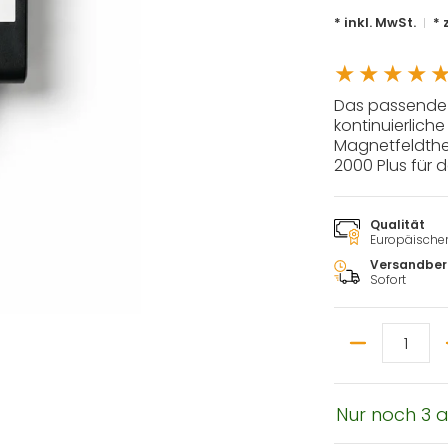
* inkl. MwSt.
* 
Das passende E
kontinuierlich
Magnetfeldth
2000 Plus für 
Qualität
Europäischer 
Versandber
Sofort
Menge
Nur noch 3 a