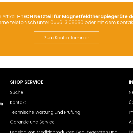
Artikel
I-TECH Netzteil für Magnetfeldtherapiegeräte 
erne telefonisch unter 05561 3108680 oder mit dem Kontak
Zum Kontaktformular
SHOP SERVICE
I
Suche
N
Kontakt
Ü
ir
Technische Wartung und Prüfung
I
Garantie und Service
A
Leasing von Medizinprodukten, Beautygeräten und
D