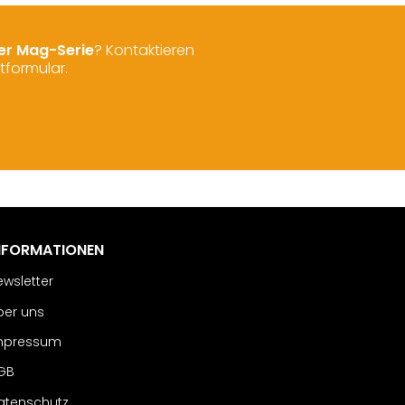
der Mag-Serie
? Kontaktieren
tformular.
NFORMATIONEN
ewsletter
ber uns
mpressum
GB
atenschutz