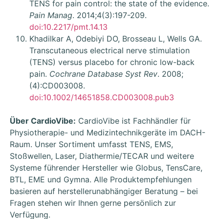
TENS for pain control: the state of the evidence.
Pain Manag
. 2014;4(3):197-209.
doi:10.2217/pmt.14.13
Khadilkar A, Odebiyi DO, Brosseau L, Wells GA.
Transcutaneous electrical nerve stimulation
(TENS) versus placebo for chronic low-back
pain.
Cochrane Database Syst Rev
. 2008;
(4):CD003008.
doi:10.1002/14651858.CD003008.pub3
Über CardioVibe:
CardioVibe ist Fachhändler für
Physiotherapie- und Medizintechnikgeräte im DACH-
Raum. Unser Sortiment umfasst TENS, EMS,
Stoßwellen, Laser, Diathermie/TECAR und weitere
Systeme führender Hersteller wie Globus, TensCare,
BTL, EME und Gymna. Alle Produktempfehlungen
basieren auf herstellerunabhängiger Beratung – bei
Fragen stehen wir Ihnen gerne persönlich zur
Verfügung.