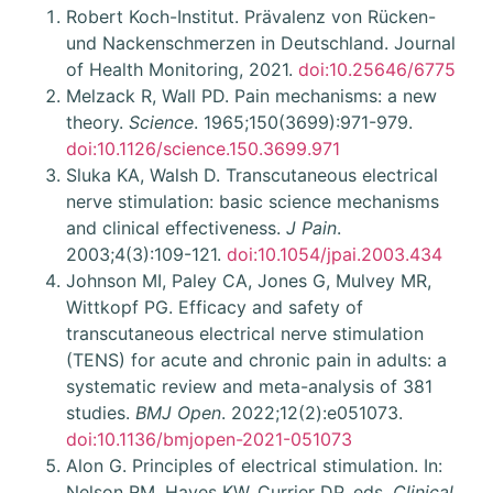
Robert Koch-Institut. Prävalenz von Rücken-
und Nackenschmerzen in Deutschland. Journal
of Health Monitoring, 2021.
doi:10.25646/6775
Melzack R, Wall PD. Pain mechanisms: a new
theory.
Science
. 1965;150(3699):971-979.
doi:10.1126/science.150.3699.971
Sluka KA, Walsh D. Transcutaneous electrical
nerve stimulation: basic science mechanisms
and clinical effectiveness.
J Pain
.
2003;4(3):109-121.
doi:10.1054/jpai.2003.434
Johnson MI, Paley CA, Jones G, Mulvey MR,
Wittkopf PG. Efficacy and safety of
transcutaneous electrical nerve stimulation
(TENS) for acute and chronic pain in adults: a
systematic review and meta-analysis of 381
studies.
BMJ Open
. 2022;12(2):e051073.
doi:10.1136/bmjopen-2021-051073
Alon G. Principles of electrical stimulation. In:
Nelson RM, Hayes KW, Currier DP, eds.
Clinical