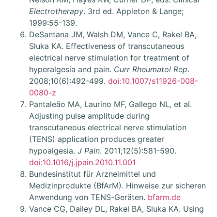
Electrotherapy
. 3rd ed. Appleton & Lange;
1999:55-139.
DeSantana JM, Walsh DM, Vance C, Rakel BA,
Sluka KA. Effectiveness of transcutaneous
electrical nerve stimulation for treatment of
hyperalgesia and pain.
Curr Rheumatol Rep
.
2008;10(6):492-499.
doi:10.1007/s11926-008-
0080-z
Pantaleão MA, Laurino MF, Gallego NL, et al.
Adjusting pulse amplitude during
transcutaneous electrical nerve stimulation
(TENS) application produces greater
hypoalgesia.
J Pain
. 2011;12(5):581-590.
doi:10.1016/j.jpain.2010.11.001
Bundesinstitut für Arzneimittel und
Medizinprodukte (BfArM). Hinweise zur sicheren
Anwendung von TENS-Geräten.
bfarm.de
Vance CG, Dailey DL, Rakel BA, Sluka KA. Using