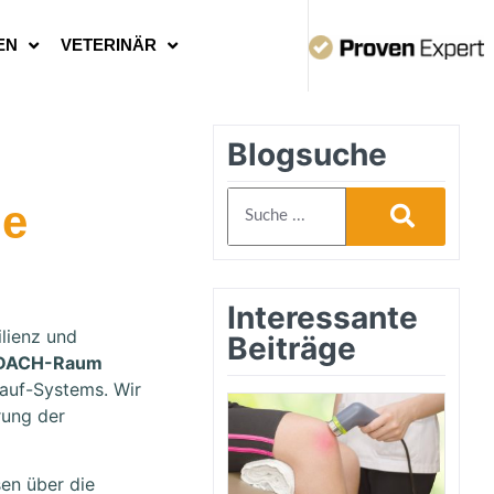
EN
VETERINÄR
Blogsuche
he
Interessante
ilienz und
Beiträge
DACH-Raum
lauf-Systems. Wir
rung der
en über die