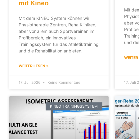
mit Kineo
Mit de
Physiot
Mit dem KINEO System können wir
aber vo
Physiotherapie Zentren, Reha Kliniken,
Profibe
aber vor allem auch Sportvereinen im
Trainin
Profibereich, ein innovatives
und die
Trainingssystem für das Athletiktraining
und die Rehabilitation anbieten.
WEITER
WEITER LESEN »
17. Juli 2026
Keine Kommentare
17. Juli
KINEO TRAININGSSYSTEM