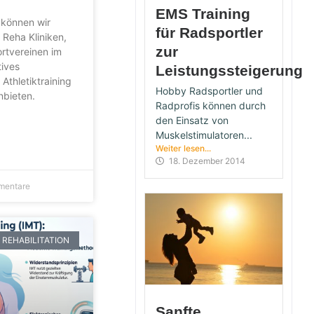
EMS Training
können wir
für Radsportler
 Reha Kliniken,
zur
rtvereinen im
tives
Leistungssteigerung
Athletiktraining
Hobby Radsportler und
nbieten.
Radprofis können durch
den Einsatz von
Muskelstimulatoren...
Weiter lesen...
18. Dezember 2014
mentare
 REHABILITATION
Sanfte