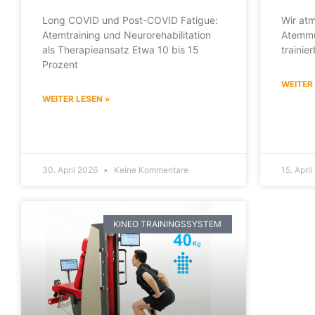
Long COVID und Post-COVID Fatigue:
Wir atm
Atemtraining und Neurorehabilitation
Atemmus
als Therapieansatz Etwa 10 bis 15
trainie
Prozent
WEITER
WEITER LESEN »
30. April 2026
Keine Kommentare
15. Apri
KINEO TRAININGSSYSTEM