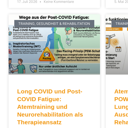
17. Juli 2026
Keine Kommentare
5. Mai 
TRAINING, GESUNDHEIT & REHABILITATION
TRAINI
Long COVID und Post-
Atem
COVID Fatigue:
POW
Atemtraining und
Lung
Neurorehabilitation als
Ausd
Therapieansatz
Reha