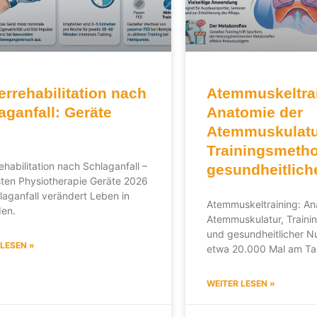
errehabilitation nach
Atemmuskeltrai
aganfall: Geräte
Anatomie der
Atemmuskulatu
Trainingsmeth
ehabilitation nach Schlaganfall –
gesundheitlich
sten Physiotherapie Geräte 2026
laganfall verändert Leben in
Atemmuskeltraining: An
en.
Atemmuskulatur, Train
und gesundheitlicher N
 LESEN »
etwa 20.000 Mal am T
WEITER LESEN »