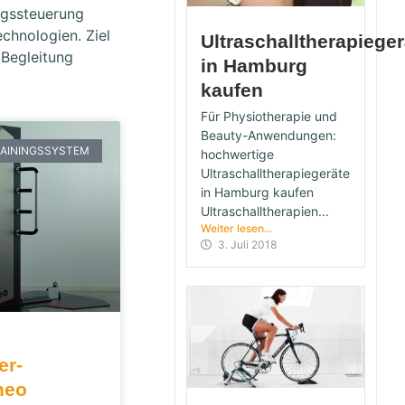
ngssteuerung
chnologien. Ziel
Ultraschalltherapieger
 Begleitung
in Hamburg
kaufen
Für Physiotherapie und
Beauty-Anwendungen:
RAININGSSYSTEM
hochwertige
Ultraschalltherapiegeräte
in Hamburg kaufen
Ultraschalltherapien...
Weiter lesen...
3. Juli 2018
er-
neo