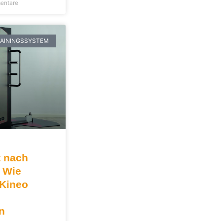
entare
RAININGSSYSTEM
t nach
 Wie
 Kineo
n