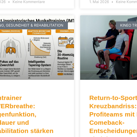
2026
Keine Kommentare
1. Mai 2026
Keine Komm
NG, GESUNDHEIT & REHABILITATION
KINEO T
trainer
Return-to-Spor
ERbreathe:
Kreuzbandriss:
enfunktion,
Profiteams mit
auer und
Comeback-
bilitation stärken
Entscheidunge