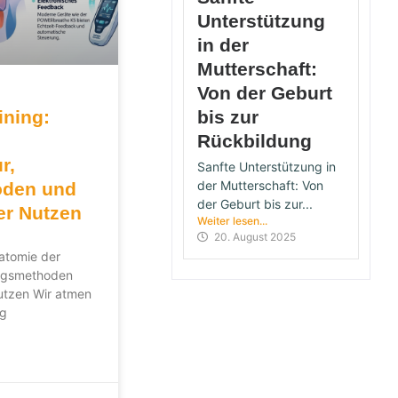
Unterstützung
in der
Mutterschaft:
Von der Geburt
ning:
bis zur
Rückbildung​
r,
Sanfte Unterstützung in
der Mutterschaft: Von
oden und
der Geburt bis zur...
er Nutzen
Weiter lesen...
20. August 2025
atomie der
ingsmethoden
utzen Wir atmen
ag