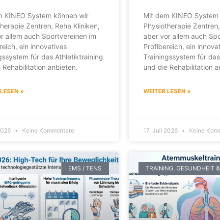
m KINEO System können wir
Mit dem KINEO System 
herapie Zentren, Reha Kliniken,
Physiotherapie Zentren,
r allem auch Sportvereinen im
aber vor allem auch Spo
reich, ein innovatives
Profibereich, ein innova
gssystem für das Athletiktraining
Trainingssystem für das 
 Rehabilitation anbieten.
und die Rehabilitation a
 LESEN »
WEITER LESEN »
 2026
Keine Kommentare
17. Juli 2026
Keine Kom
EMS / TENS
TRAINING, GESUNDHEIT &