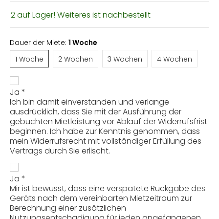
2 auf Lager! Weiteres ist nachbestellt
Dauer der Miete:
1 Woche
1 Woche
2 Wochen
3 Wochen
4 Wochen
1 Woche
2 Wochen
3 Wochen
4 Wochen
Ja *
Ich bin damit einverstanden und verlange
ausdrücklich, dass Sie mit der Ausführung der
gebuchten Mietleistung vor Ablauf der Widerrufsfrist
beginnen. Ich habe zur Kenntnis genommen, dass
mein Widerrufsrecht mit vollständiger Erfüllung des
Vertrags durch Sie erlischt.
Ja *
Mir ist bewusst, dass eine verspätete Rückgabe des
Geräts nach dem vereinbarten Mietzeitraum zur
Berechnung einer zusätzlichen
Nutzungsentschädigung für jeden angefangenen